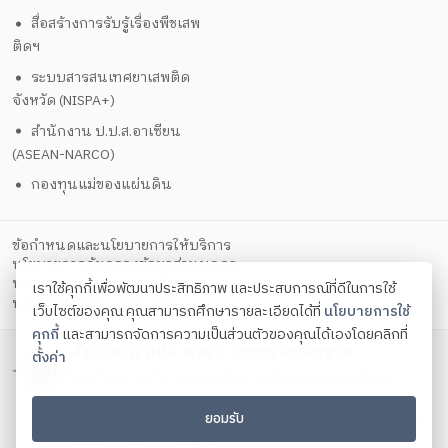
สื่อสร้างการรับรู้เรื่องพืชเสพ
ติดฯ
ระบบสารสนเทศยาเสพติด
จังหวัด (NISPA+)
สำนักงาน ป.ป.ส.อาเซียน
(ASEAN-NARCO)
กองทุนแม่ของแผ่นดิน
ข้อกำหนดและนโยบายการให้บริการ
นโยบายการคุ้มครองข้อมูลส่วนบุคคล
นโยบายการรักษาความมั่นคงปลอดภัยด้วยเทคโนโลยีสารสนเทศ
เราใช้คุกกี้เพื่อพัฒนาประสิทธิภาพ และประสบการณ์ที่ดีในการใช้
ตั้งค่าคุกกี้
นโยบายคุกกี้
เว็บไซต์ของคุณ คุณสามารถศึกษารายละเอียดได้ที่
นโยบายการใช้
คุกกี้
และสามารถจัดการความเป็นส่วนตัวของคุณได้เองโดยคลิกที่
สำนักงาน ปปส. ภาค 3 กระทรวงยุติธรรม
ตั้งค่า
เลขที่ 333 หมู่ที่ 9 ถนนราชสีมา- โชคชัย ตำบลหนองบัวศาลา
อำเภอเมือง จังหวัดนครราชสีมา 30000
ยอมรับ
โทรศัพท์ 044 327015-7 โทรสาร 044 327107-8 Contact us:
saraban_or3@oncb.go.th