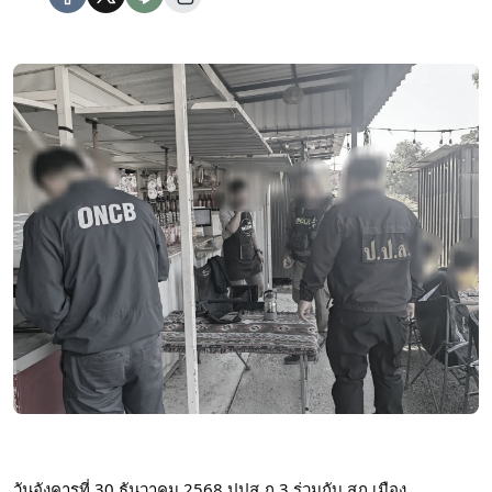
วันอังคารที่ 30 ธันวาคม 2568 ปปส.ภ.3 ร่วมกับ สภ.เมือง