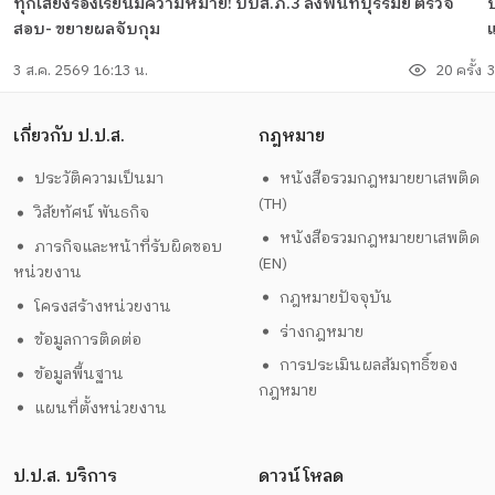
ทุกเสียงร้องเรียนมีความหมาย! ปปส.ภ.3 ลงพื้นที่บุรีรัมย์ ตรวจ
ป
สอบ- ขยายผลจับกุม
แ
3 ส.ค. 2569 16:13 น.
20 ครั้ง
3
เกี่ยวกับ ป.ป.ส.
กฎหมาย
ประวัติความเป็นมา
หนังสือรวมกฎหมายยาเสพติด
(TH)
วิสัยทัศน์ พันธกิจ
หนังสือรวมกฎหมายยาเสพติด
ภารกิจและหน้าที่รับผิดชอบ
(EN)
หน่วยงาน
กฎหมายปัจจุบัน
โครงสร้างหน่วยงาน
ร่างกฎหมาย
ข้อมูลการติดต่อ
การประเมินผลสัมฤทธิ์ของ
ข้อมูลพื้นฐาน
กฎหมาย
แผนที่ตั้งหน่วยงาน
ป.ป.ส. บริการ
ดาวน์โหลด